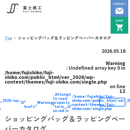
Top
ショッピングバッグ＆ラッピングペーパーカタログ
2026.05.18
Warning
: Undefined array key 0 in
/home/fujishiko/fuji-
shiko.com/public_html/ver_2026/wp-
content/themes/fuji-shiko.com/single.php
on line
12
: Attempt
/home/fujishiko/fuji-
to read
r_2026/wp-
shiko.com/public_html/ver_2
12
"
Warning
property
content/themes/fuji-
href="
"term_id"
e
shiko.com/single.php
on null in
ショッピングバッグ＆ラッピングペー
パーカタログ