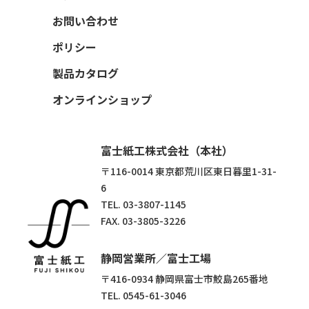
価値観・カルチャー
宅配袋
お問い合わせ
仕事を知る
角底袋
人を知る
グリップ袋
ポリシー
募集要項
包装紙
製品カタログ
ポリ袋・化成品
その他包装資材
オンラインショップ
富士紙工株式会社（本社）
〒116-0014 東京都荒川区東日暮里1-31-
6
TEL.
03-3807-1145
FAX. 03-3805-3226
静岡営業所／富士工場
〒416-0934 静岡県富士市鮫島265番地
TEL.
0545-61-3046