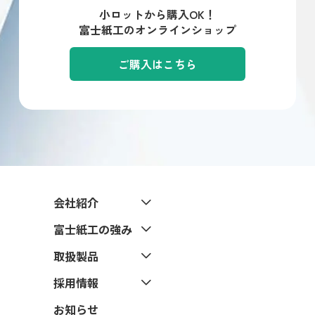
小ロットから購入OK！
富士紙工のオンラインショップ
ご購入はこちら
会社紹介
社長挨拶
富士紙工の強み
経営理念
富士紙工の強み
取扱製品
会社概要
対応製品・業種
沿革
自動手付手提げ袋
採用情報
よくあるご質問
アクセス
ハイグレード手提げ袋
会社を知る
お知らせ
ボトル袋